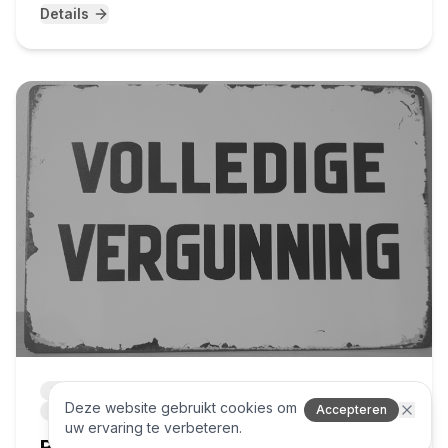
Details
Omgevingsvergunning
projectmanagement
capex
Deze website gebruikt cookies om
Accepteren
engineering
revisie
uw ervaring te verbeteren.
Revisie gebruikersvergunning en