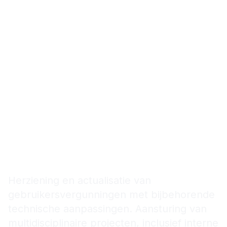
Revisie
gebruikersvergunning en
realisatie projecten voor
vergunningstraject
Herziening en actualisatie van
gebruikersvergunningen met bijbehorende
technische aanpassingen. Aansturing van
multidisciplinaire projecten, inclusief interne